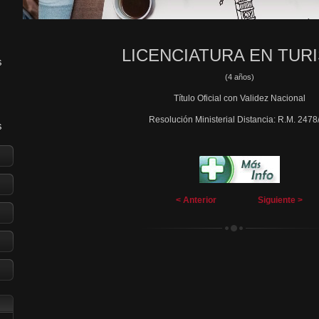
LICENCIATURA EN TUR
S
(4 años)
Título Oficial con Validez Nacional
Resolución Ministerial Distancia: R.M. 2478
S
R
< Anterior
Siguiente >