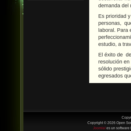
demanda del 
Es prioridad 
personas, que
laboral. Para 
perfeccionami
estudio, a tr
El éxito de d
resolución en
sólido prestig
egresados que
Copyr
Copyright © 2026 Open Sou
Joomla!
es un software 