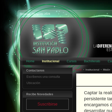
Domingo, 09 Agosto 2026
Home
Institucional
Cursos
Bachillerato
Ca
Home
Institucional
Misión
Contactanos
Escríbenos una consulta
Ubicación
Captar la rea
Recibe Novedades
persistente ta
Suscribirse
encargamos de
desarrollar nu