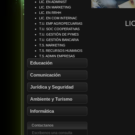
LIC. EN ADMINIST
LIC. EN MARKETING
LIC. EN RRHH
LIC. EN COM INTERNAC
LI
T.U. EMP AGROPECUARIAS
T.U. SOC COOPERATIVAS
T.U. GESTIÓN DE PYMES
T.U. GESTIÓN BANCARIA
T.S. MARKETING
T.S. RECURSOS HUMANOS
LIC. GTIÓN INST EDUCAT
T.S. ADMIN EMPRESAS
LIC. EN COMUN INSTITUC
LIC. EDUCACIÓN FÍSICA
Educación
LIC PERIODISMO Y N M
LIC EDU CONTEX ENCIERR
LIC. EN RELAC PÚBLICAS
LIC. PSICOPEDAGOGÍA
ABOGACÍA
LIC. PUBLICIDAD
Comunicación
LIC. EN SEGURIDAD
NOTARIADO
LIC. GTIÓN AMBIENTAL
Jurídica y Seguridad
LIC. GTIÓN SEGURIDAD
LIC. HIG Y SEG LABORAL
MARTILLERO CP Y CI
LIC TURISMO
Ambiente y Turismo
LIC GTIÓN TURISMO
T.S. TURISMO
T.S. DESARR SOFTWARE
Informática
Contactanos
Escríbenos una consulta